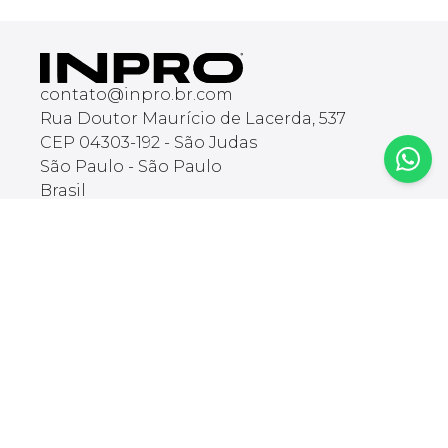
contato@inpro.br.com
Rua Doutor Maurício de Lacerda, 537
CEP 04303-192 - São Judas
São Paulo - São Paulo
Brasil
INPRO BRASIL COMERCIAL IMPORTACAO E
EXPORTACAO LTDA
CNPJ: 51.904.890/0001-05
🇦🇷
🇨🇱
🇧🇷
Comprar
Explorar
Categorias
Blog
Mesa com
Glossário
Regulagem de
Cadeira Gamer
Altura
Mesa Gamer