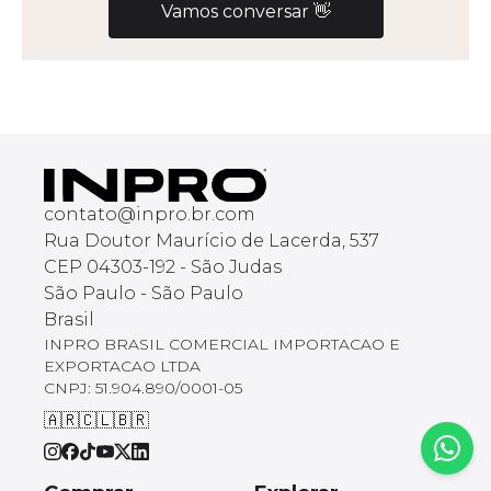
Vamos conversar
👋
contato@inpro.br.com
Rua Doutor Maurício de Lacerda, 537
CEP 04303-192 - São Judas
São Paulo - São Paulo
Brasil
INPRO BRASIL COMERCIAL IMPORTACAO E
EXPORTACAO LTDA
CNPJ: 51.904.890/0001-05
🇦🇷
🇨🇱
🇧🇷