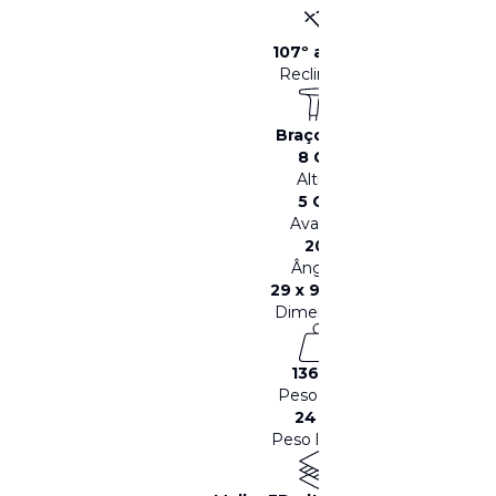
107º a 134º
Reclinável
Braços 3D
8 CM
Altura
5 CM
Avanço
20º
Ângulo
29 x 9.8 CM
Dimensões
136 KG
Peso máx.
24 KG
Peso líquido