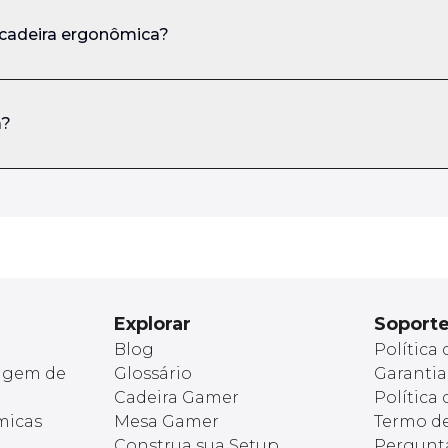
 cadeira ergonômica?
a?
Explorar
Soport
Blog
Política
agem de
Glossário
Garantia
Cadeira Gamer
Política
micas
Mesa Gamer
Termo d
Construa sua Setup
Pergunt