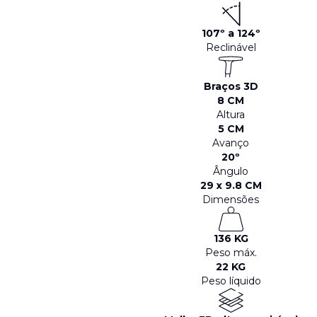
107º a 124º
Reclinável
Braços 3D
8 CM
Altura
5 CM
Avanço
20º
Ângulo
29 x 9.8 CM
Dimensões
136 KG
Peso máx.
22 KG
Peso líquido