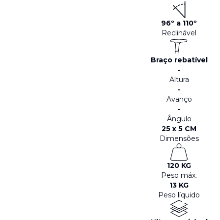
96º a 110º
Reclinável
Braço rebatível
-
Altura
-
Avanço
-
Ângulo
25 x 5 CM
Dimensões
120 KG
Peso máx.
13 KG
Peso líquido