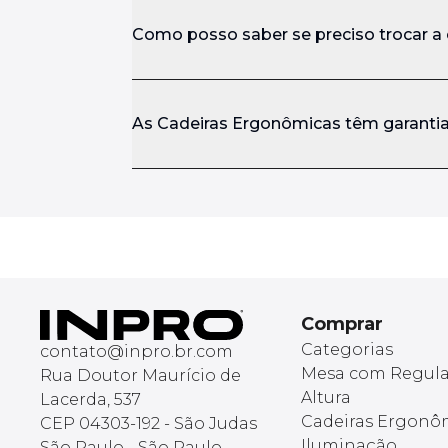
Como posso saber se preciso trocar a
As Cadeiras Ergonômicas têm garanti
Comprar
Categorias
contato@inpro.br.com
Mesa com Regul
Rua Doutor Maurício de
Altura
Lacerda, 537
Cadeiras Ergonô
CEP 04303-192 - São Judas
Iluminação
São Paulo - São Paulo