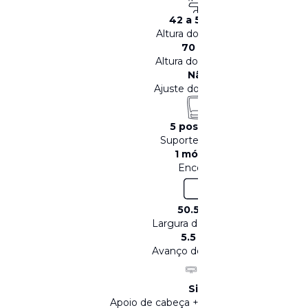
42 a 52 CM
Altura do assento
70 CM
Altura do encosto
Não
Ajuste do encosto
5 posições
Suporte lombar
1 módulo
Encosto
50.5 CM
Largura do assento
5.5 CM
Avanço do assento
Sim
Apoio de cabeça + Apoio para os pés