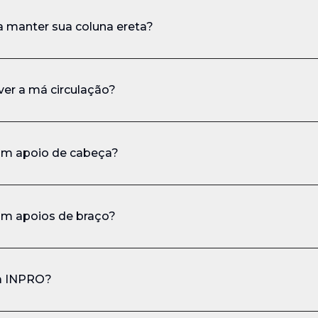
 manter sua coluna ereta?
ver a má circulação?
om apoio de cabeça?
om apoios de braço?
da INPRO?