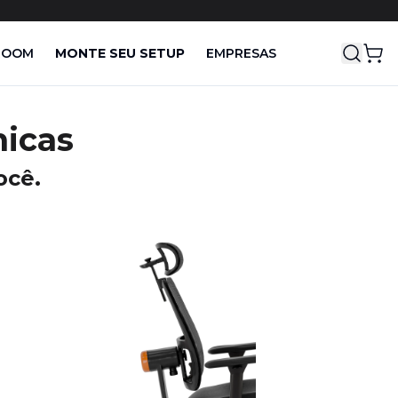
ROOM
MONTE SEU SETUP
EMPRESAS
BEDA série
LEY série
RYAN série
icas
UNO série
Shop All
ocê.
Soluções audiovisuais
Ryan série
Beda série
Uno série