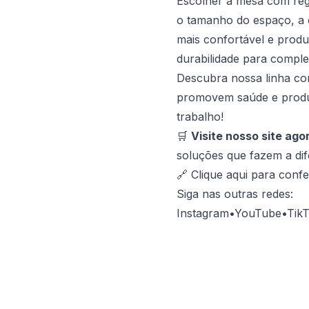
Escolher a
mesa com reg
o tamanho do espaço, a c
mais confortável e produ
durabilidade para comple
Descubra nossa linha com
promovem saúde e produt
trabalho!
🛒
Visite nosso site ago
soluções que fazem a dif
🔗 Clique aqui para conf
Siga nas outras redes:
Instagram
•
YouTube
•
Tik