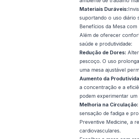
ambiente de trabalho mai
Materiais Duráveis:
Invi
suportando o uso diário
Benefícios da Mesa com 
Além de oferecer confort
saúde e produtividade:
Redução de Dores:
Alte
pescoço. O uso prolonga
uma mesa ajustável perm
Aumento da Produtivid
a concentração e a efici
podem experimentar um a
Melhoria na Circulação
sensação de fadiga e pr
Preventive Medicine
, a r
cardiovasculares.