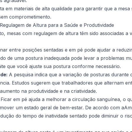
s agradável.
sta em materiais de alta qualidade para garantir que a mesa 
 sem comprometimento.
Regulagem de Altura para a Saúde e Produtividade
o, mesas com regulagem de altura têm sido associadas a v
rnar entre posições sentadas e em pé pode ajudar a reduzi
do de uma postura inadequada pode levar a problemas mu
ite que você ajuste sua postura conforme necessário.
ade:
A pesquisa indica que a variação de posturas durante
ência. Estudos sugerem que trabalhadores que alternam ent
umento na produtividade e na criatividade.
:
Ficar em pé ajuda a melhorar a circulação sanguínea, o q
omover um estado geral de bem-estar. De acordo com a
Ame
edução do tempo de inatividade sentado pode diminuir o ri