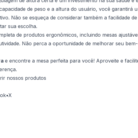
ulagem de altura
certa é um investimento na sua saúde e e
apacidade de peso e a altura do usuário, você garantirá 
tivo. Não se esqueça de considerar também a facilidade de 
tar sua escolha.
pleta de produtos ergonômicos, incluindo mesas ajustávei
ividade. Não perca a oportunidade de melhorar seu bem-es
ra
e encontre a mesa perfeita para você! Aproveite e facilit
erença.
erir nossos produtos
Tok
•
X