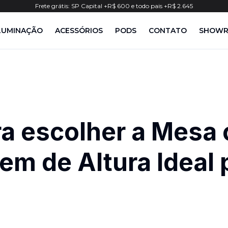
Frete grátis: SP Capital +R$ 600 e todo pais +R$ 2.645
LUMINAÇÃO
ACESSÓRIOS
PODS
CONTATO
SHOW
ro Max
ômica Plus
mpada de Mesa LED
Suporte para Monitores e Notebooks
Small
o Ultra
ômica Core
rra de LED para Monitor
Organização
Medium
upla Pro
minária de chão LED branca
Ergonômicos
Large
r tudo
Iluminação
X-Large
ômica Pro
mpada de Mesa LED
Ver tudo
House
ro
mica Recline
rra de LED para Monitor
Braco de monitor
Focus
PRO DUO
mica Pro Recline
minária de chão LED branca
Gaveteiro moderno inpro
Team
ra escolher a Mesa
tandard
Pegboard
Shop All
Pod MEDIUM
em de Altura Ideal 
Pod LARGE
Pod X-LARGE