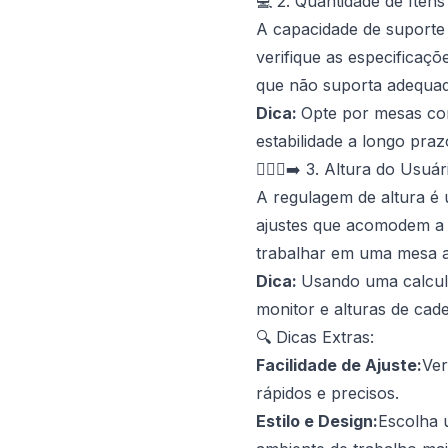
💻 2. Quantidade de Iten
A capacidade de suporte 
verifique as especificaç
que não suporta adequad
Dica:
Opte por mesas co
estabilidade a longo praz
🚶🏽‍♂️‍➡️ 3. Altura do Usuár
A regulagem de altura é 
ajustes que acomodem a 
trabalhar em uma mesa aj
Dica:
Usando uma
calcu
monitor e alturas de cade
🔍 Dicas Extras:
Facilidade de Ajuste:
Ver
rápidos e precisos.
Estilo e Design:
Escolha 