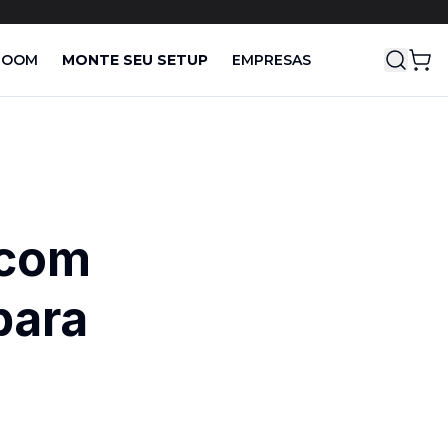
ROOM
MONTE SEU SETUP
EMPRESAS
BEDA série
LEY série
RYAN série
UNO série
Shop All
Soluções audiovisuais
Ryan série
 com
Beda série
Uno série
para