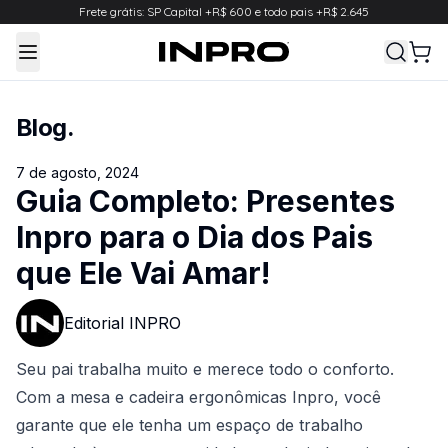
Frete grátis: SP Capital +R$ 600 e todo pais +R$ 2.645
Toggle Menu
Blog
.
7 de agosto, 2024
Guia Completo: Presentes
Inpro para o Dia dos Pais
que Ele Vai Amar!
Editorial INPRO
Seu pai trabalha muito e merece todo o conforto.
‍Com a mesa e cadeira ergonômicas Inpro, você
garante que ele tenha um espaço de trabalho