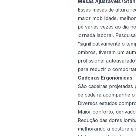
Mesas Ajustáveis (Stan
Essas mesas de altura re
maior mobilidade, melho
pé várias vezes ao dia n
jornada laboral. Pesqui
“significativamente o t
ombros, tiveram um aume
profissional autoavaliad
para reduzir o comportam
Cadeiras Ergonômicas:
São cadeiras projetadas p
de cadeira acompanhe o 
Diversos estudos compro
Maior conforto, derivado
Redução das dores lombar
melhorando a postura e 