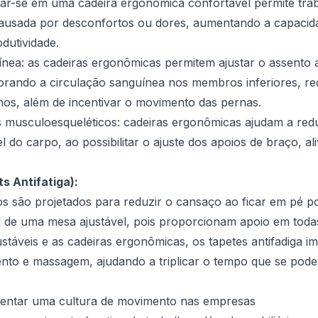
tar-se em uma cadeira ergonômica confortável permite tra
causada por desconfortos ou dores, aumentando a capacid
dutividade.
ínea: as cadeiras ergonômicas permitem ajustar o assento
horando a circulação sanguínea nos membros inferiores, r
lhos, além de incentivar o movimento das pernas.
s musculoesqueléticos: cadeiras ergonômicas ajudam a reduz
 do carpo, ao possibilitar o ajuste dos apoios de braço, al
s Antifatiga):
s são projetados para reduzir o cansaço ao ficar em pé p
 de uma mesa ajustável, pois proporcionam apoio em todas
táveis e as cadeiras ergonômicas, os tapetes antifadiga 
nto e massagem, ajudando a triplicar o tempo que se po
mentar uma cultura de movimento nas empresas