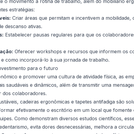
te o movimento à rotina de trabalho, além do mobiliário e
tes estratégias:
veis:
Criar áreas que permitam e incentivem a mobilidade,
e descanso ativas.
s:
Estabelecer pausas regulares para que os colaboradores
zação:
Oferecer workshops e recursos que informem os co
e como incorporá-lo à sua jornada de trabalho.
vestimento para o futuro
onômico e promover uma cultura de atividade física, as em
is saudáveis e dinâmicos, além de transmitir uma mensage
r dos colaboradores.
stáveis, cadeiras ergonômicas e tapetes antifadiga são s
ormar efetivamente o escritório em um local que fomente 
ipes. Como demonstram diversos estudos científicos, esse 
entarismo, evita dores desnecessárias, melhora a circula