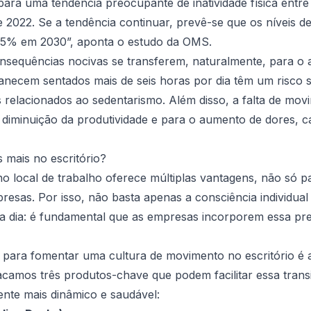
ara uma tendência preocupante de inatividade física entr
 2022. Se a tendência continuar, prevê-se que os níveis d
35% em 2030”, aponta o estudo da OMS.
nsequências nocivas se transferem, naturalmente, para o 
ecem sentados mais de seis horas por dia têm um risco si
s relacionados ao sedentarismo. Além disso, a falta de mo
a diminuição da produtividade e para o aumento de dores,
 mais no escritório?
 local de trabalho oferece múltiplas vantagens, não só p
sas. Por isso, não basta apenas a consciência individual
 a dia: é fundamental que as empresas incorporem essa pre
para fomentar uma cultura de movimento no escritório é a
acamos três produtos-chave que podem facilitar essa trans
ente mais dinâmico e saudável: