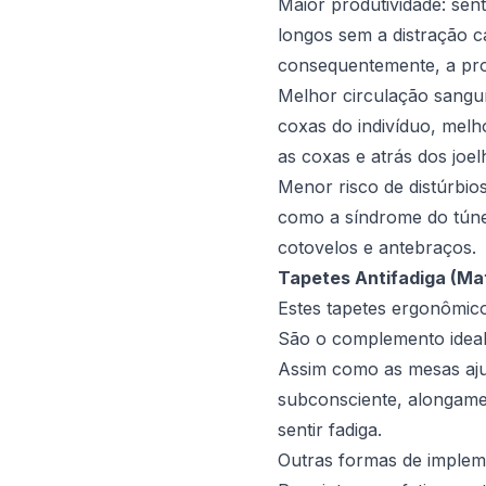
Maior produtividade: sen
longos sem a distração 
consequentemente, a pro
Melhor circulação sangu
coxas do indivíduo, mel
as coxas e atrás dos joe
Menor risco de distúrbio
como a síndrome do túnel
cotovelos e antebraços.
Tapetes Antifadiga (Mat
Estes tapetes ergonômico
São o complemento ideal
Assim como as mesas ajus
subconsciente, alongame
sentir fadiga.
Outras formas de imple