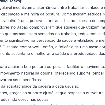
ding Desks):
gulável incentivam a alternância entre trabalhar sentado
r circulação e melhora da postura. Como indicam estudos 
o trabalho é uma possível contramedida ao excesso de tem
sadores no Japão comprovaram que aqueles que utilizam me
empo que permaneciam sentados no trabalho, reduziram as 
nto significativo na percepção de saúde e vitalidade, e 
o”. O estudo comprovou, então, a “eficácia de uma mesa co
ento sedentário e melhorar a saúde e a produtividade dos
ara apoiar a boa postura corporal e facilitar o movimento. 
movimento natural da coluna, oferecendo suporte lombar d
varam seus benefícios:
 da adaptabilidade da cadeira a cada usuário.
es, graças ao suporte ajustável que respeita a curvatura 
reduzindo dores nas costas.