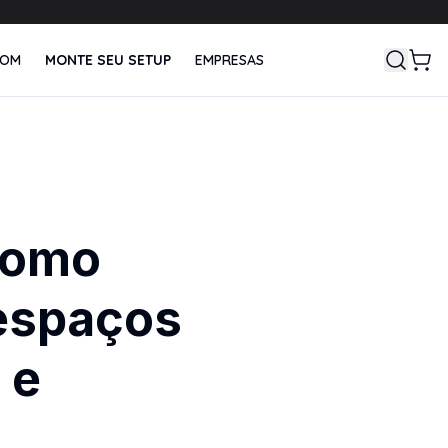
OM
MONTE SEU SETUP
EMPRESAS
BEDA série
LEY série
RYAN série
UNO série
Shop All
Soluções audiovisuais
Ryan série
Como
Beda série
Uno série
espaços
 e