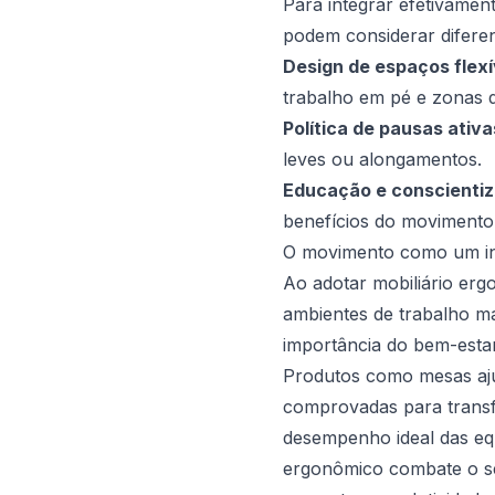
Para integrar efetivamen
podem considerar diferen
Design de espaços flexí
trabalho em pé e zonas d
Política de pausas ativa
leves ou alongamentos.
Educação e conscienti
benefícios do movimento 
O movimento como um in
Ao adotar mobiliário erg
ambientes de trabalho ma
importância do bem-esta
Produtos como mesas aju
comprovadas para transf
desempenho ideal das equ
ergonômico combate o sed