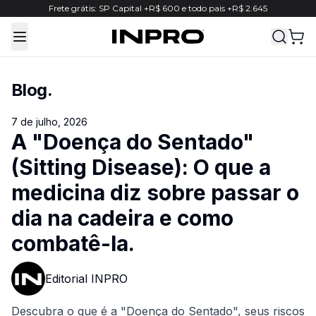
Frete grátis: SP Capital +R$ 600 e todo pais +R$ 2.645
Toggle Menu
Blog
.
7 de julho, 2026
A "Doença do Sentado"
(Sitting Disease): O que a
medicina diz sobre passar o
dia na cadeira e como
combatê-la.
Editorial INPRO
Descubra o que é a "Doença do Sentado", seus riscos