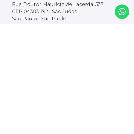
Rua Doutor Maurício de Lacerda, 537
CEP 04303-192 - São Judas
São Paulo - São Paulo
Brasil
INPRO BRASIL COMERCIAL IMPORTACAO E
EXPORTACAO LTDA
CNPJ: 51.904.890/0001-05
🇦🇷
🇨🇱
🇧🇷
Comprar
Explorar
Categorias
Blog
Mesa com
Glossário
Regulagem de
Cadeira Gamer
Altura
Mesa Gamer
Cadeiras
Construa sua Setup
Ergonômicas
Iluminação
Acessórios