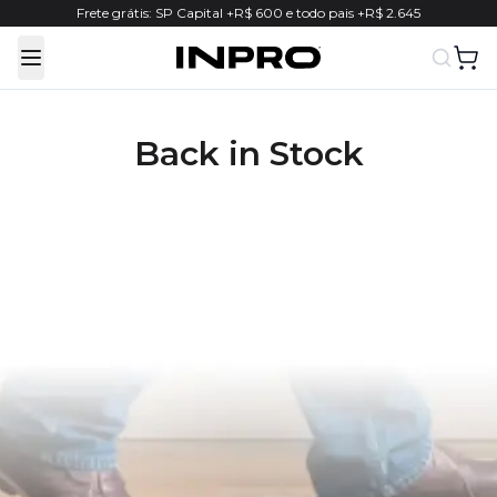
Frete grátis: SP Capital +R$ 600 e todo pais +R$ 2.645
Toggle Menu
Back in Stock